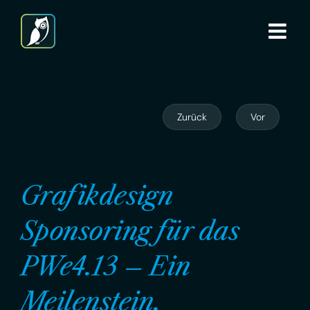
Zum
Inhalt
springen
Zurück
Vor
Grafikdesign
Sponsoring für das
PWe4.13 – Ein
Meilenstein.